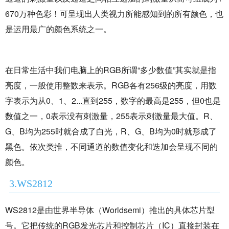
670万种色彩！可呈现出
人类视力所能感知到的所有颜色，也
是运用最广的
颜色系统
之一。
在日常生活中我们电脑上的RGB所谓“多少数值”其实就是指
亮度，一般使用整数来表示。RGB各有256级的亮度，用数
字表示为从0、1、2...直到255，数字的最高是255，但0也是
数值之一，0表示没有刺激量，255表示刺激量最大值。R、
G、B均为255时就合成了白光，R、G、B均为0时就形成了
黑色。依次类推，不同通道的数值变化和迭加会呈现不同的
颜色。
3.WS2812
WS2812
是由世界半导体（Worldsemi）推出的
具体芯片型
号
。它把传统的RGB发光芯片和控制芯片（IC）直接封装在