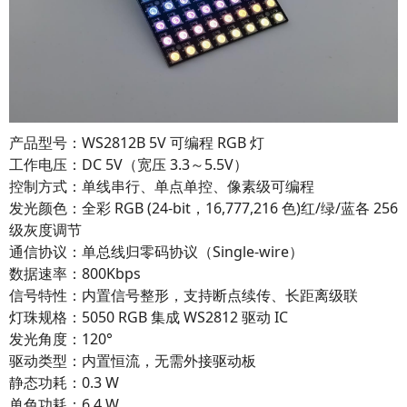
产品型号：WS2812B 5V 可编程 RGB 灯
工作电压：
DC 5V
（宽压 3.3～5.5V）
控制方式：
单线串行、单点单控、像素级可编程
发光颜色：
全彩 RGB (24-bit，16,777,216 色)
红/绿/蓝各 256
级灰度调节
通信协议：
单总线归零码协议（Single-wire）
数据速率：800Kbps
信号特性：内置信号整形，支持断点续传、长距离级联
灯珠规格：5050 RGB 集成 WS2812 驱动 IC
发光角度：120°
驱动类型：内置恒流，无需外接驱动板
静态功耗：0.3 W
单色功耗：6.4 W