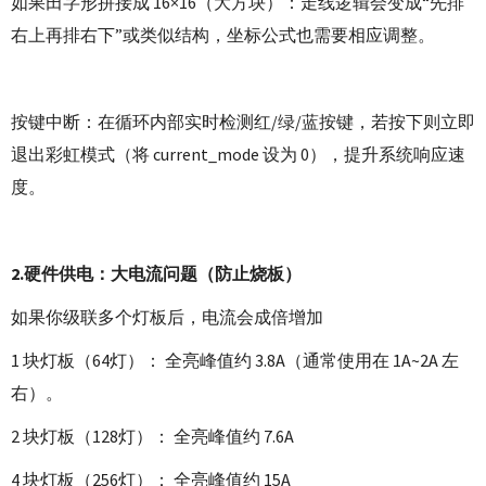
如果田字形拼接成 16×16（大方块）：走线逻辑会变成“先排
右上再排右下”或类似结构，坐标公式也需要相应调整。
按键中断：在循环内部实时检测红/绿/蓝按键，若按下则立即
退出彩虹模式（将 current_mode 设为 0），提升系统响应速
度。
2.硬件供电：大电流问题（防止烧板）
如果你级联多个灯板后，电流会成倍增加
1 块灯板（64灯）：
全亮峰值约
3.8A
（通常使用在 1A~2A 左
右）。
2 块灯板（128灯）：
全亮峰值约
7.6A
4 块灯板（256灯）：
全亮峰值约
15A