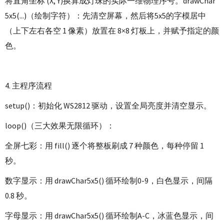
将直角坐标 (X, Y)换算成灯珠的实际一维物理序号。drawChar
5x5(...)（绘制字符）：先清空屏幕，然后将5x5的字模居中
（上下左右各空 1 像素）放置在 8×8 灯板上，并赋予指定的颜
色。
4. 主程序流程
setup()：初始化 WS2812 驱动，设置全局亮度并清空显示。
loop()（三大效果无限循环）：
全屏七彩：用 fill() 逐个将整板刷成 7 种颜色，每种停留 1
秒。
数字显示：用 drawChar5x5() 循环绘制0-9，白色显示，间隔
0.8 秒。
字母显示：用 drawChar5x5() 循环绘制A-C，冰蓝色显示，间