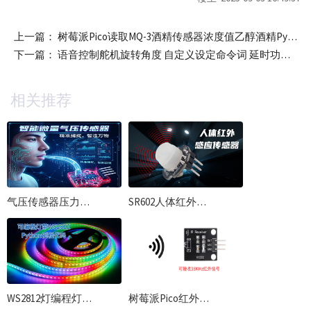
上一篇：
树莓派Pico读取MQ-3酒精传感器浓度值乙醇酒精Python编程
下一篇：
语音控制舵机旋转角度 自定义设定命令词 延时功能 中文编程图形化
相关推荐
气压传感器压力检测HX710B模拟量信号读取Python/C++编程 树莓派与ESP32使用例程
SR602人体红外传感器 热释电红外（PIR）感应模块使用资料
WS2812灯编程灯带 跑马灯流水灯树莓派Pico主板Python编程
树莓派Pico红外接收模块使用教程（含38kHz发射+接收完整实现）