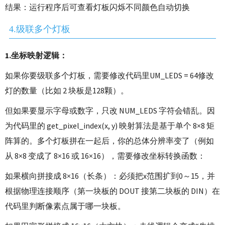
结果：运行程序后可查看灯板闪烁不同颜色自动切换
4.级联多个灯板
1.坐标映射逻辑：
如果你要级联多个灯板，需要修改代码里UM_LEDS =
64修改
灯的数量
（比如 2 块板是128颗）。
但如果要显示字母或数字，只改 NUM_LEDS 字符会错乱。因
为代码里的 get_pixel_index(x, y) 映射算法是基于单个 8×8 矩
阵算的。多个灯板拼在一起后，你的总体分辨率变了（例如
从 8×8 变成了 8×16 或 16×16），需要修改坐标转换函数：
如果横向拼接成 8×16（长条）：必须把x范围扩到0～15，并
根据物理连接顺序（第一块板的 DOUT 接第二块板的 DIN）在
代码里判断像素点属于哪一块板。