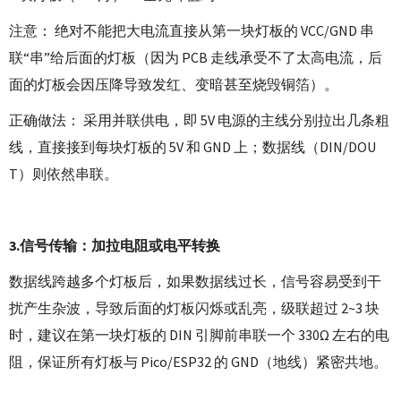
注意：
绝对
不能
把大电流直接从第一块灯板的 VCC/GND 串
联“串”给后面的灯板（因为 PCB 走线承受不了太高电流，后
面的灯板会因压降导致发红、变暗甚至烧毁铜箔）。
正确做法：
采用
并联供电
，即 5V 电源的主线分别拉出几条粗
线，直接接到每块灯板的 5V 和 GND 上；数据线（DIN/DOU
T）则依然串联。
3.信号传输：加拉电阻或电平转换
数据线跨越多个灯板后，如果数据线过长，信号容易受到干
扰产生杂波，导致后面的灯板闪烁或乱亮，级联超过 2~3 块
时，建议在第一块灯板的
DIN 引脚前串联一个 330Ω 左右的电
阻，
保证所有灯板与 Pico/ESP32 的
GND（地线）紧密共地
。