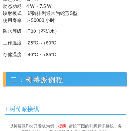
动态功耗：4 W ~ 7.5 W
矩阵排列通常为
映射模式：
蛇形S型
使用寿命：＞50000 小时
防水等级：IP30（不防水）
工作温度：-25℃～+80℃
存储温度：-40℃～+85℃
二：树莓派例程
1.树莓派接线
以树莓派Pico开发板为例，
提醒:
请按下图的引脚标识接线，务