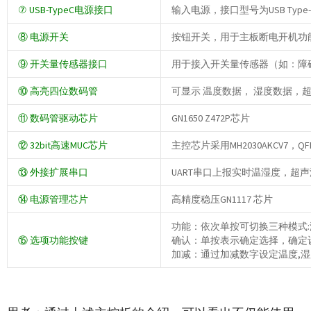
⑦ USB-TypeC电源接口
输入电源，接口型号为USB Type-
⑧ 电源开关
按钮开关，用于主板断电开机功
⑨ 开关量传感器接口
用于接入开关量传感器（如：障碍
⑩ 高亮四位数码管
可显示 温度数据， 湿度数据，
⑪ 数码管驱动芯片
GN1650 Z472P芯片
⑫ 32bit高速MUC芯片
主控芯片采用MH2030AKCV7，QFN32,
⑬ 外接扩展串口
UART串口上报实时温湿度，超
⑭ 电源管理芯片
高精度稳压GN1117 芯片
功能：依次单按可切换三种模式:
⑮ 选项功能按键
确认：单按表示确定选择，确定
加减：通过加减数字设定温度,