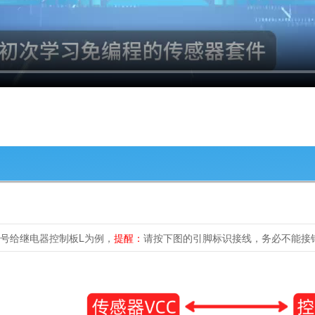
号给继电器控制板L为例，
提醒：
请按下图的引脚标识接线，务必不能接