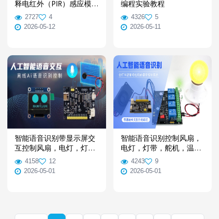
释电红外（PIR）感应模
编程实验教程
块使用资料
2727
4
4326
5
2026-05-12
2026-05-11
智能语音识别带显示屏交
智能语音识别控制风扇，
互控制风扇，电灯，灯
电灯，灯带，舵机，温湿
带，舵机，温湿度传感器
度传感器图形化编程
4158
12
4243
9
使用资料
2026-05-01
2026-05-01