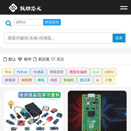
搜索
默认
精华
新回复
关注
Pico
Python
传感器
智能语音
图形化编程
C++
ESP32
树莓派
物联网
舵机
电机
免编程
显示屏
Ai
小智