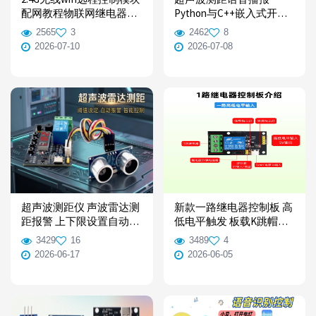
配网教程物联网继电器控
Python与C++嵌入式开发
制一体wifi远程模块
实战应用 使用资料
2565
3
2462
8
2026-07-10
2026-07-08
超声波测距仪 声波雷达测
新款一路继电器控制板 高
距报警 上下限设置自动控
低电平触发 板载K跳帽供
制 扩展板使用资料
电
3429
16
3489
4
2026-06-17
2026-06-05