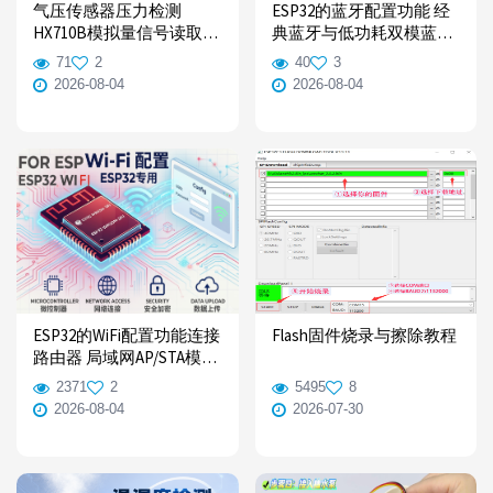
气压传感器压力检测
ESP32的蓝牙配置功能 经
HX710B模拟量信号读取
典蓝牙与低功耗双模蓝牙
Python/C++编程 树莓派与
BLE，Bluetooth
71
2
40
3
ESP32使用例程
2026-08-04
2026-08-04
ESP32的WiFi配置功能连接
Flash固件烧录与擦除教程
路由器 局域网AP/STA模式
控制教程
2371
2
5495
8
2026-08-04
2026-07-30