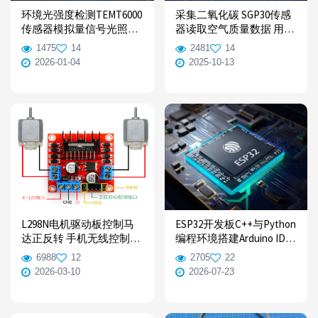
环境光强度检测TEMT6000
采集二氧化碳 SGP30传感
传感器模拟量信号光照数
器读取空气质量数据 用树
据Python/C++编程树莓派
莓派Pico主板Python编程
1475
14
2481
14
与ESP32使用例程
开发
2026-01-04
2025-10-13
L298N电机驱动板控制马
ESP32开发板C++与Python
达正反转 手机无线控制
编程环境搭建Arduino IDE
Python/C++编程树莓派与
和Thonny软件教程
6988
12
2705
22
ESP32例程
【ESP32入门教程】
2026-03-10
2026-07-23