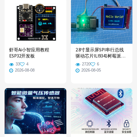
虾哥Ai小智应用教程
2.8寸显示屏SPI串行总线
ESP32开发板
驱动芯片ILI9341树莓派与
ESP32示例程序
33
4
2720
6
Python/C++
2026-08-08
2026-08-05