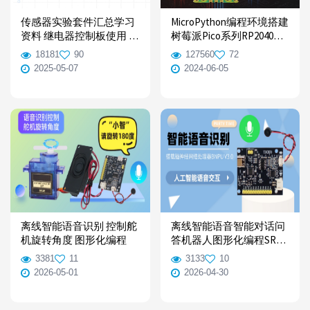
传感器实验套件汇总学习
MicroPython编程环境搭建
资料 继电器控制板使用 电
树莓派Pico系列RP2040固
子模块科学实验原理【免
件烧录教程【Pico入门教
18181
90
127560
72
编程】
程】
2025-05-07
2024-06-05
离线智能语音识别 控制舵
离线智能语音智能对话问
机旋转角度 图形化编程
答机器人图形化编程SRAC
语音开发板使用资料
3381
11
3133
10
2026-05-01
2026-04-30