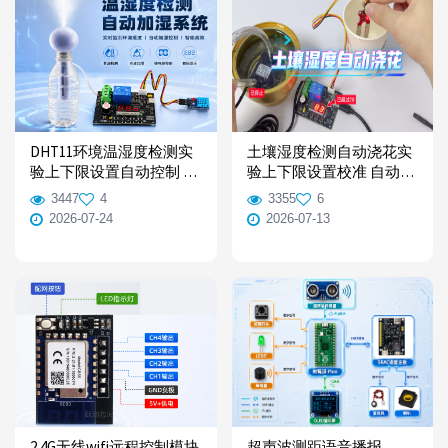
DHT11环境温湿度检测实
土壤湿度检测自动浇花实
验上下限设置自动控制 加
验上下限设置校准 自动抽
湿喷雾使用资料
水灌溉学习教程
3447
4
3355
6
2026-07-24
2026-07-13
2.4G无线wifi远程控制模块
超声波测距语音播报