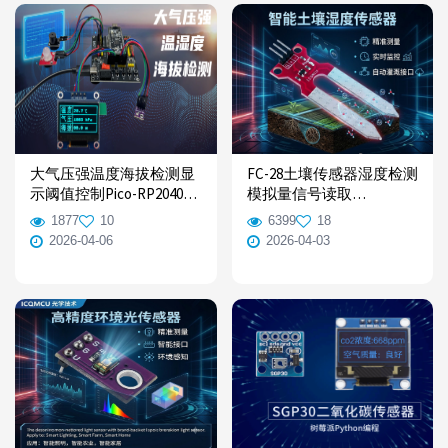
大气压强温度海拔检测显
FC-28土壤传感器湿度检测
示阈值控制Pico-RP2040使
模拟量信号读取
用Python编程实战开发教
Python/C++编程 树莓派与
1877
10
6399
18
程
ESP32使用例程
2026-04-06
2026-04-03